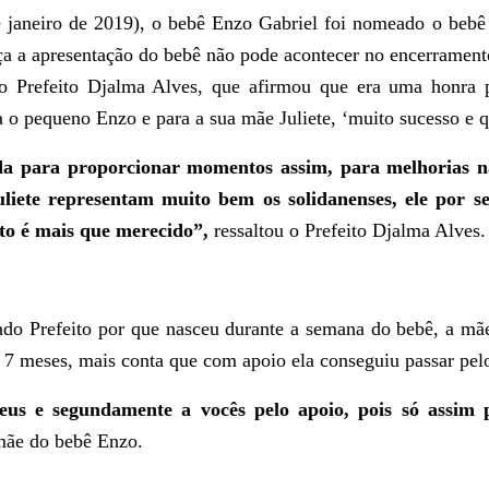
eiro de 2019), o bebê Enzo Gabriel foi nomeado o bebê p
ça a apresentação do bebê não pode acontecer no encerrame
do Prefeito Djalma Alves, que afirmou que era uma honra
a o pequeno Enzo e para a sua mãe Juliete,
‘muito sucesso e 
da para proporcionar momentos assim, para melhorias na
uliete representam muito bem os solidanenses, ele por 
eito é mais que merecido
”,
ressaltou o Prefeito Djalma Alves.
o Prefeito por que nasceu durante a semana do bebê, a mãe
e 7 meses, mais conta que com apoio ela conseguiu passar pel
us e segundamente a vocês pelo apoio, pois só assim p
 mãe do bebê Enzo.