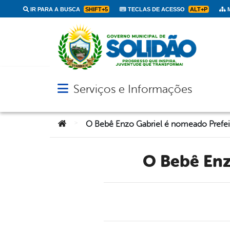
IR PARA A BUSCA
SHIFT+5
TECLAS DE ACESSO
ALT+P
M
Serviços e Informações
Abrir menu principal de navegação
Você está aqui:
>
O Bebê En