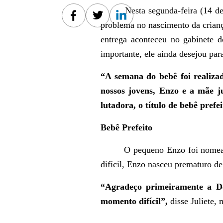
Nesta segunda-feira (14 de jan
Facebook
Twitter
Linkedin
problema no nascimento da crian
entrega aconteceu no gabinete 
importante, ele ainda desejou par
“A semana do bebê foi realiza
nossos jovens, Enzo e a mãe j
lutadora, o título de bebê pref
Bebê Prefeito
O pequeno Enzo foi nomead
difícil, Enzo nasceu prematuro d
“Agradeço primeiramente a De
momento difícil”,
disse Juliete,