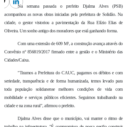
cebook
Twitter
Linkedin
Na semana passada o prefeito Djalma Alves (PSB)
acompanhou as novas obras iniciadas pela prefeitura de Solidão. Na
cidade, o gestor vistoriou a pavimentação da Rua Elízio Elias de
Oliveira. Um sonho antigo dos moradores que está ganhando forma.
Com uma extensão de 609 M², a construção avança através do
Convênio nº 856819/2017 firmado entre a gestão e o Ministério das
Cidades/Caixa.
"Tiramos a Prefeitura do CAUC, pagamos os débitos e com
seriedade, transparência e de forma humanizada, temos levado para
toda população solidanense melhores condições de vida com
mobilidade e serviços públicos eficientes. Seguimos trabalhando na
cidade e na zona rural", afirmou o prefeito.
Djalma Alves disse que o município, vai manter o ritmo de
trabalho na infraestrutura. "É compromisso de nossa gestão construir