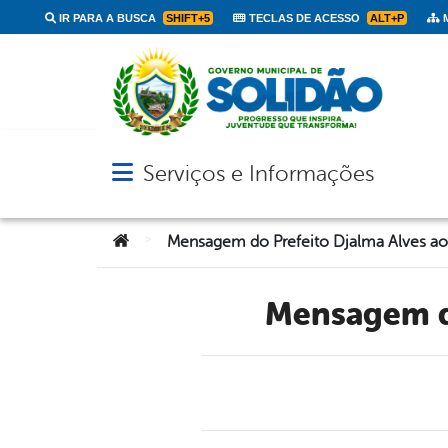
IR PARA A BUSCA
SHIFT+5
TECLAS DE ACESSO
ALT+P
M
Serviços e Informações
Abrir menu principal de navegação
Você está aqui:
>
Mensagem 