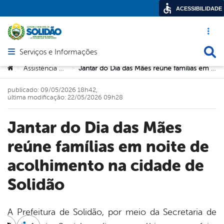
ACESSIBILIDADE
Acesso ráp
Busca
Serviços e Informações
Abrir menu principal de navegação
Você está aqui:
Assistência Social
Jantar do Dia das Mães reúne famílias em noite de acolhimento na cidade de Solidão
>
>
publicado: 09/05/2026 18h42,
última modificação: 22/05/2026 09h28
Jantar do Dia das Mães
reúne famílias em noite de
acolhimento na cidade de
Solidão
A Prefeitura de Solidão, por meio da Secretaria de