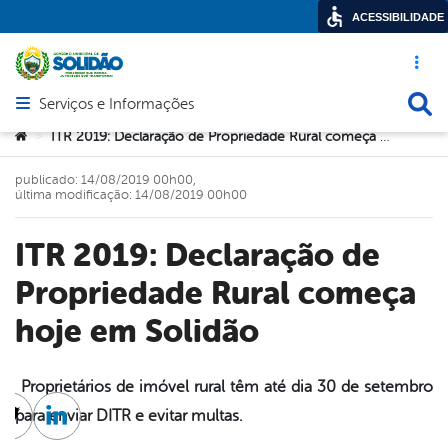
ACESSIBILIDADE
Acesso ráp
Busca
Serviços e Informações
Abrir menu principal de navegação
Você está aqui:
ITR 2019: Declaração de Propriedade Rural começa hoje em Solidão
>
publicado: 14/08/2019 00h00,
última modificação: 14/08/2019 00h00
ITR 2019: Declaração de
Propriedade Rural começa
hoje em Solidão
Proprietários de imóvel rural têm até dia 30 de setembro
para enviar DITR e evitar multas.
cebook
Twitter
Linkedin