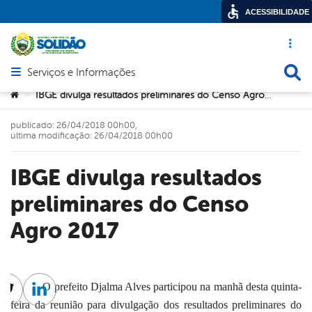
ACESSIBILIDADE
Acesso ráp
Busca
Serviços e Informações
Abrir menu principal de navegação
Você está aqui:
IBGE divulga resultados preliminares do Censo Agro 2017
>
publicado: 26/04/2018 00h00,
última modificação: 26/04/2018 00h00
IBGE divulga resultados
preliminares do Censo
Agro 2017
O prefeito Djalma Alves participou na manhã desta quinta-
cebook
Twitter
Linkedin
feira da reunião para divulgação dos resultados preliminares do