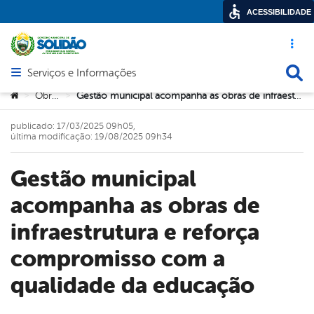
ACESSIBILIDADE
Acesso ráp
Busca
Serviços e Informações
Abrir menu principal de navegação
Você está aqui:
Obras
Gestão municipal acompanha as obras de infraestrutura e reforça compromisso com a qualidade da educação
>
>
publicado: 17/03/2025 09h05,
última modificação: 19/08/2025 09h34
Gestão municipal
acompanha as obras de
infraestrutura e reforça
compromisso com a
qualidade da educação