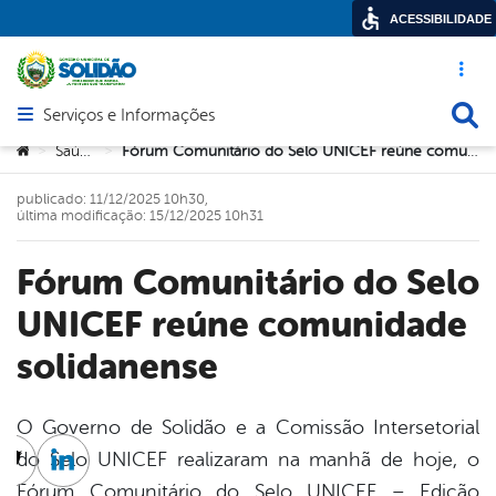
ACESSIBILIDADE
Acesso ráp
Busca
Serviços e Informações
Abrir menu principal de navegação
Você está aqui:
Saúde
Fórum Comunitário do Selo UNICEF reúne comunidade solidanense
>
>
publicado: 11/12/2025 10h30,
última modificação: 15/12/2025 10h31
Fórum Comunitário do Selo
UNICEF reúne comunidade
solidanense
O Governo de Solidão e a Comissão Intersetorial
do Selo UNICEF realizaram na manhã de hoje, o
cebook
Twitter
Linkedin
Fórum Comunitário do Selo UNICEF – Edição