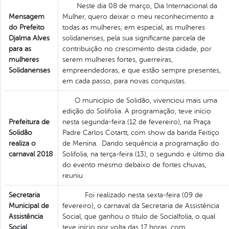
Neste dia 08 de março, Dia Internacional da
Mensagem
Mulher, quero deixar o meu reconhecimento a
do Prefeito
todas as mulheres, em especial, as mulheres
Djalma Alves
solidanenses, pela sua significante parcela de
para as
contribuição no crescimento desta cidade, por
mulheres
serem mulheres fortes, guerreiras,
Solidanenses
empreendedoras, e que estão sempre presentes,
em cada passo, para novas conquistas.
O município de Solidão, vivenciou mais uma
edição do Solifolia. A programação, teve início
Prefeitura de
nesta segunda-feira (12 de fevereiro), na Praça
Solidão
Padre Carlos Cotartt, com show da banda Feitiço
realiza o
de Menina. Dando sequência a programação do
carnaval 2018
Solifolia, na terça-feira (13), o segundo e último dia
do evento mesmo debaixo de fortes chuvas,
reuniu
Secretaria
Foi realizado nesta sexta-feira (09 de
Municipal de
fevereiro), o carnaval da Secretaria de Assistência
Assistência
Social, que ganhou o título de Socialfolia, o qual
Social
teve início por volta das 17 horas, com