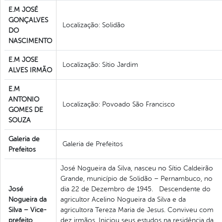
E.M JOSÉ
GONÇALVES
Localização: Solidão
DO
NASCIMENTO
E.M JOSE
Localização: Sítio Jardim
ALVES IRMÃO
E.M
ANTONIO
Localização: Povoado São Francisco
GOMES DE
SOUZA
Galeria de
Galeria de Prefeitos
Prefeitos
José Nogueira da Silva, nasceu no Sítio Caldeirão
Grande, município de Solidão – Pernambuco, no
José
dia 22 de Dezembro de 1945. Descendente do
Nogueira da
agricultor Acelino Nogueira da Silva e da
Silva – Vice-
agricultora Tereza Maria de Jesus. Conviveu com
prefeito
dez irmãos. Iniciou seus estudos na residência da