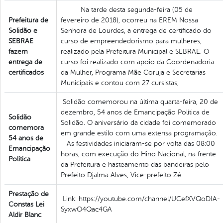
Na tarde desta segunda-feira (05 de
Prefeitura de
fevereiro de 2018), ocorreu na EREM Nossa
Solidão e
Senhora de Lourdes, a entrega de certificado do
SEBRAE
curso de empreendedorismo para mulheres,
fazem
realizado pela Prefeitura Municipal e SEBRAE. O
entrega de
curso foi realizado com apoio da Coordenadoria
certificados
da Mulher, Programa Mãe Coruja e Secretarias
Municipais e contou com 27 cursistas,
Solidão comemorou na última quarta-feira, 20 de
dezembro, 54 anos de Emancipação Política de
Solidão
Solidão. O aniversário da cidade foi comemorado
comemora
em grande estilo com uma extensa programação.
54 anos de
As festividades iniciaram-se por volta das 08:00
Emancipação
horas, com execução do Hino Nacional, na frente
Política
da Prefeitura e hasteamento das bandeiras pelo
Prefeito Djalma Alves, Vice-prefeito Zé
Prestação de
Link: https://youtube.com/channel/UCefXVQoDIA-
Constas Lei
SyxwO4Qac4GA
Aldir Blanc