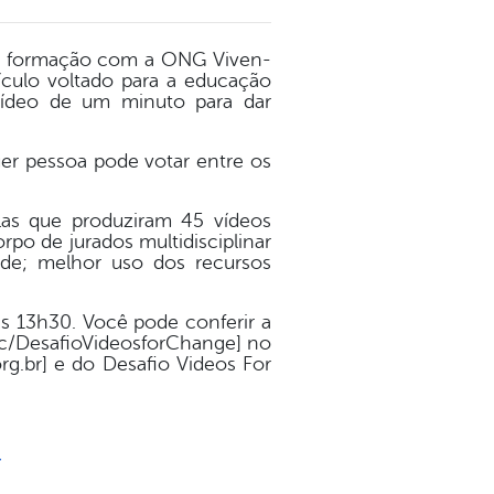
ma formação com a ONG Viven-
culo voltado para a educação
vídeo de um minuto para dar
er pessoa pode votar entre os
as que produziram 45 vídeos
rpo de jurados multidisciplinar
dade; melhor uso dos recursos
s 13h30. Você pode conferir a
/c/DesafioVideosforChange] no
rg.br] e do Desafio Videos For
r