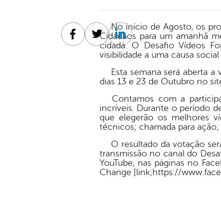
No início de Agosto, os pro
Cidadãos para um amanhã mel
Facebook
Twitter
Linkedin
cidadá. O Desafio Vídeos F
visibilidade a uma causa socia
Esta semana será aberta a vo
dias 13 e 23 de Outubro no site
Contamos com a participaçã
incríveis. Durante o período d
que elegerão os melhores víd
técnicos; chamada para ação; 
O resultado da votação será 
transmissão no canal do Desa
YouTube, nas páginas no Faceb
Change [link;https://www.fac