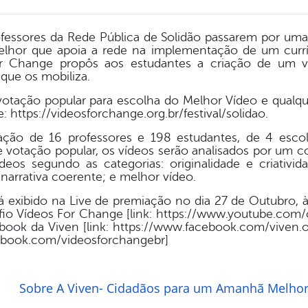
fessores da Rede Pública de Solidão passarem por u
hor que apoia a rede na implementação de um currí
or Change propôs aos estudantes a criação de um 
l que os mobiliza.
tação popular para escolha do Melhor Vídeo e qualqu
: https://videosforchange.org.br/festival/solidao.
o de 16 professores e 198 estudantes, de 4 escol
e votação popular, os vídeos serão analisados por um co
eos segundo as categorias: originalidade e criativi
narrativa coerente; e melhor vídeo.
exibido na Live de premiação no dia 27 de Outubro, à
fio Vídeos For Change [link: https://www.youtube.com
ook da Viven [link: https://www.facebook.com/viven.o
ebook.com/videosforchangebr]
Sobre A Viven- Cidadãos para um Amanhã Melho