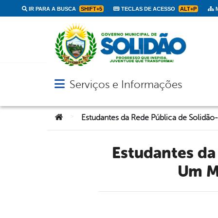
IR PARA A BUSCA
SHIFT+5
TECLAS DE ACESSO
ALT+P
M
Serviços e Informações
Abrir menu principal de navegação
Você está aqui:
>
Estudantes da Rede Pública de Solidão-PE criam Vídeos de
Um Mi