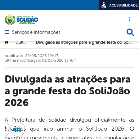
ACESSIBILIDADE
Acesso ráp
Busca
Serviços e Informações
Abrir menu principal de navegação
Você está aqui:
Cultura
Divulgada as atrações para a grande festa do SoliJoão 2026
>
>
publicado: 29/05/2026 12h17,
última modificação: 01/06/2026 13h04
Divulgada as atrações para
a grande festa do SoliJoão
2026
A Prefeitura de Solidão divulgou oficialmente as
atrações que irão animar o SoliJoão 2026. O
cebook
Twitter
Linkedin
evento já movimenta a expectativa da população e