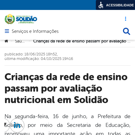
ACESSIBILIDADE
Acesso ráp
Busca
Serviços e Informações
Abrir menu principal de navegação
Você está aqui:
Saúde
Crianças da rede de ensino passam por avaliação nutricional em Solidão
>
>
publicado: 18/06/2025 18h52,
última modificação: 04/10/2025 19h16
Crianças da rede de ensino
passam por avaliação
nutricional em Solidão
Na segunda-feira, 16 de junho, a Prefeitura de
Solidão, por meio da Secretaria de Educação,
cebook
Twitter
Linkedin
promoveu uma importante ação em todas as