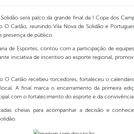
olidão será palco da grande final da I Copa dos Camp
o O Carlão, reunindo Vila Nova de Solidão e Portugu
 presença de público.
ria de Esportes, contou com a participação de equipes
e iniciativa de incentivo ao esporte regional, promo
o O Carlão recebeu torcedores, fortaleceu o calendário
cal. A final marca o encerramento da primeira ediç
pal com o fortalecimento do esporte e da convivência
ncadas cheias para acompanhar a decisão e conhe
olidão.