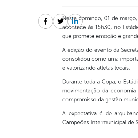
Neste domingo, 01 de março, S
Facebook
Twitter
Linkedin
acontece às 15h30, no Estádi
que promete emoção e grande
A edição do evento da Secreta
consolidou como uma important
e valorizando atletas locais.
Durante toda a Copa, o Estádi
movimentação da economia lo
compromisso da gestão munici
A expectativa é de arquiba
Campeões Intermunicipal de S