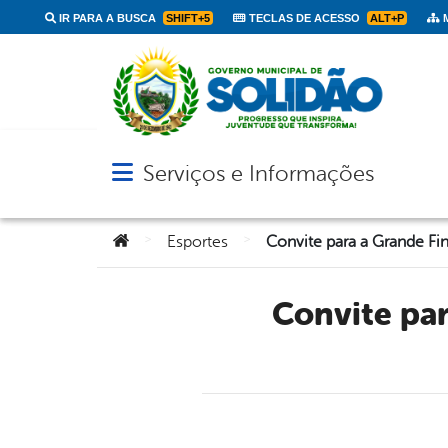
IR PARA A BUSCA
SHIFT+5
TECLAS DE ACESSO
ALT+P
M
Serviços e Informações
Abrir menu principal de navegação
Você está aqui:
>
>
Esportes
Convite para a Grande Final da I Copa dos Campeões