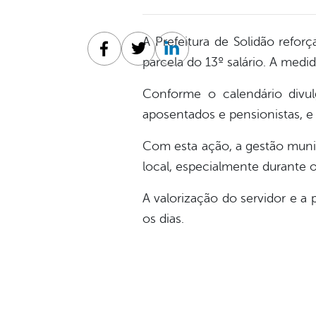
A Prefeitura de Solidão refo
Facebook
Twitter
Linkedin
parcela do 13º salário. A medi
Conforme o calendário divul
aposentados e pensionistas, e 
Com esta ação, a gestão muni
local, especialmente durante o
A valorização do servidor e a
os dias.