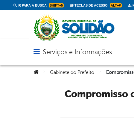
IR PARA A BUSCA
SHIFT+5
TECLAS DE ACESSO
ALT+P
M
Serviços e Informações
Abrir menu principal de navegação
Você está aqui:
>
>
Gabinete do Prefeito
Compromisso com os servidores: 1ª parcela do 13º Salário já