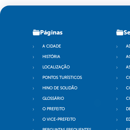
Páginas
Se
A CIDADE
A
HISTÓRIA
A
LOCALIZAÇÃO
A
PONTOS TURÍSTICOS
C
HINO DE SOLIDÃO
C
GLOSSÁRIO
C
O PREFEITO
D
O VICE-PREFEITO
E
PERGUNTAS FREQUENTES
E