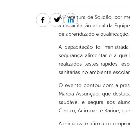
A Prefeitura de Solidão, por m
Facebook
Twitter
Linkedin
a
capacitação anual da Equip
de aprendizado e qualificação.
A capacitação foi ministrad
segurança alimentar e a qual
realizados
testes rápidos
, es
sanitárias no ambiente escolar
O evento contou com a pre
Márcia Assunção
, que destac
saudável e segura aos alun
Centro, Acimoan e Karine
, qu
A iniciativa reafirma o compr