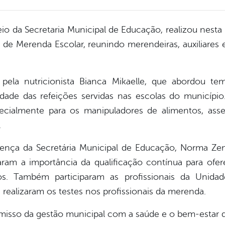
eio da
Secretaria Municipal de Educação
, realizou nesta
e de Merenda Escolar
, reunindo
merendeiras, auxiliares 
a pela
nutricionista Bianca Mikaelle
, que abordou tema
idade das refeições servidas nas escolas do municípi
pecialmente para os manipuladores de alimentos, as
.
sença da
Secretária Municipal de Educação, Norma Zend
aram a importância da qualificação contínua para ofe
os. Também participaram as profissionais da
Unidad
e realizaram os testes nos profissionais da merenda.
omisso da gestão municipal com a
saúde e o bem-estar 