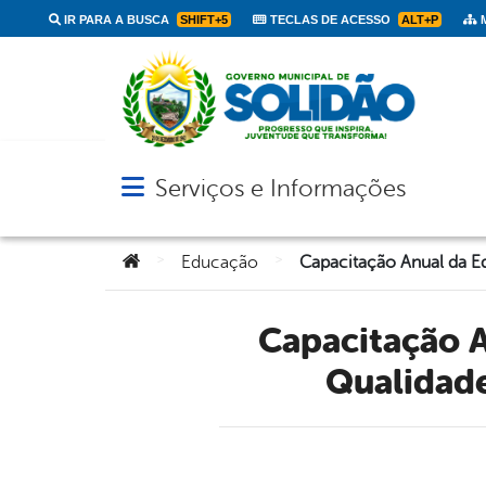
IR PARA A BUSCA
SHIFT+5
TECLAS DE ACESSO
ALT+P
M
Serviços e Informações
Abrir menu principal de navegação
Você está aqui:
>
>
Educação
Capacitação Anual da Equipe de Merenda Escolar Reforça
Qualidade