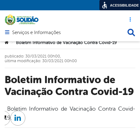
ACESSIBILIDADE
Acesso ráp
Busca
Serviços e Informações
Abrir menu principal de navegação
Você está aqui:
Boletim Informativo de Vacinação Contra Covid-19
>
publicado: 30/03/2021 00h00,
última modificação: 30/03/2021 00h00
Boletim Informativo de
Vacinação Contra Covid-19
Boletim Informativo de Vacinação Contra Covid-
19.
cebook
Twitter
Linkedin