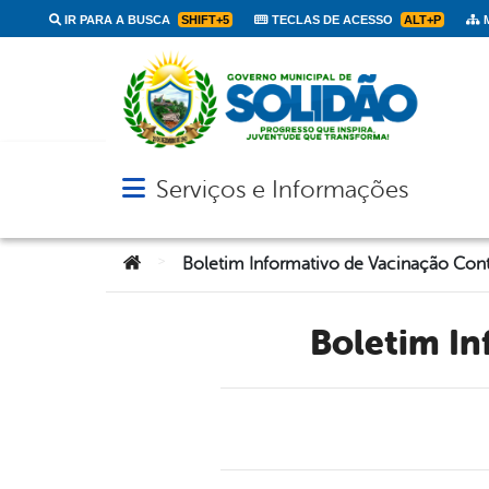
IR PARA A BUSCA
SHIFT+5
TECLAS DE ACESSO
ALT+P
M
Serviços e Informações
Abrir menu principal de navegação
Você está aqui:
>
Boletim I