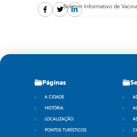
Boletim Informativo de Vacin
Facebook
Twitter
Linkedin
Páginas
Se
A CIDADE
A
HISTÓRIA
A
LOCALIZAÇÃO
A
PONTOS TURÍSTICOS
C