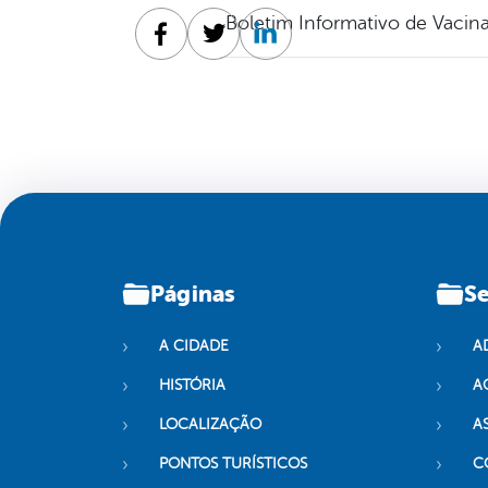
Boletim Informativo de Vacin
Facebook
Twitter
Linkedin
Páginas
Se
A CIDADE
A
HISTÓRIA
A
LOCALIZAÇÃO
A
PONTOS TURÍSTICOS
C