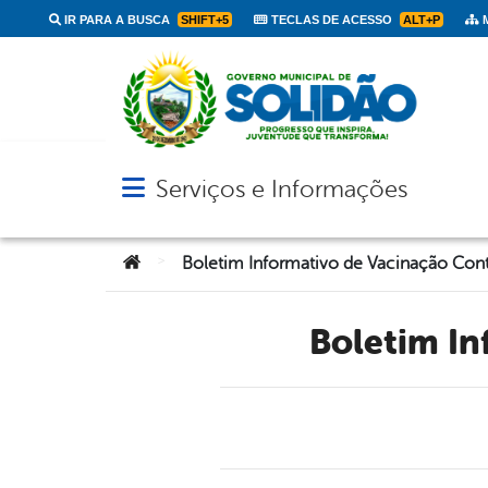
IR PARA A BUSCA
SHIFT+5
TECLAS DE ACESSO
ALT+P
M
Serviços e Informações
Abrir menu principal de navegação
Você está aqui:
>
Boletim I