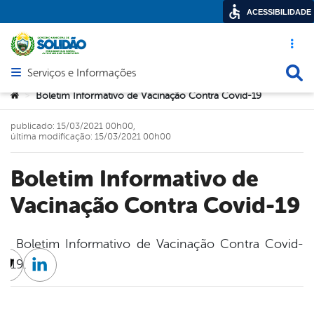
ACESSIBILIDADE
Acesso ráp
Busca
Serviços e Informações
Abrir menu principal de navegação
Você está aqui:
Boletim Informativo de Vacinação Contra Covid-19
>
publicado: 15/03/2021 00h00,
última modificação: 15/03/2021 00h00
Boletim Informativo de
Vacinação Contra Covid-19
Boletim Informativo de Vacinação Contra Covid-
19.
cebook
Twitter
Linkedin