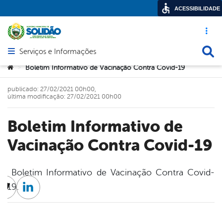
ACESSIBILIDADE
Acesso ráp
Busca
Serviços e Informações
Abrir menu principal de navegação
Você está aqui:
Boletim Informativo de Vacinação Contra Covid-19
>
publicado: 27/02/2021 00h00,
última modificação: 27/02/2021 00h00
Boletim Informativo de
Vacinação Contra Covid-19
Boletim Informativo de Vacinação Contra Covid-
19.
cebook
Twitter
Linkedin