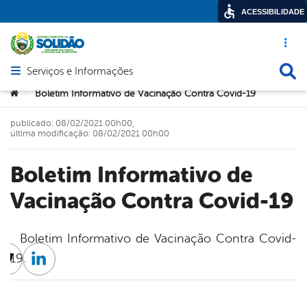
ACESSIBILIDADE
Acesso ráp
Busca
Serviços e Informações
Abrir menu principal de navegação
Você está aqui:
Boletim Informativo de Vacinação Contra Covid-19
>
publicado: 08/02/2021 00h00,
última modificação: 08/02/2021 00h00
Boletim Informativo de
Vacinação Contra Covid-19
Boletim Informativo de Vacinação Contra Covid-
19.
cebook
Twitter
Linkedin