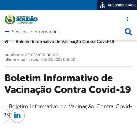
ACESSIBILIDADE
Acesso ráp
Busca
Serviços e Informações
Abrir menu principal de navegação
Você está aqui:
Boletim Informativo de Vacinação Contra Covid-19
>
publicado: 03/02/2021 00h00,
última modificação: 03/02/2021 00h00
Boletim Informativo de
Vacinação Contra Covid-19
Boletim Informativo de Vacinação Contra Covid-
19.
cebook
Twitter
Linkedin