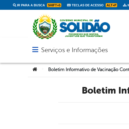
IR PARA A BUSCA
SHIFT+5
TECLAS DE ACESSO
ALT+P
M
Serviços e Informações
Abrir menu principal de navegação
Você está aqui:
>
Boletim I