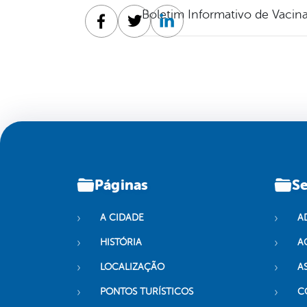
Boletim Informativo de Vacin
Facebook
Twitter
Linkedin
Páginas
Se
A CIDADE
A
HISTÓRIA
A
LOCALIZAÇÃO
A
PONTOS TURÍSTICOS
C