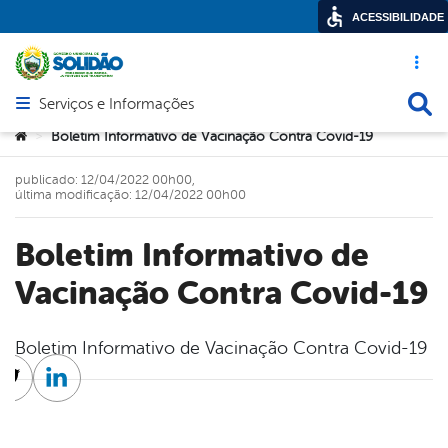
ACESSIBILIDADE
Acesso ráp
Busca
Serviços e Informações
Abrir menu principal de navegação
Você está aqui:
Boletim Informativo de Vacinação Contra Covid-19
>
publicado: 12/04/2022 00h00,
última modificação: 12/04/2022 00h00
Boletim Informativo de
Vacinação Contra Covid-19
Boletim Informativo de Vacinação Contra Covid-19
cebook
Twitter
Linkedin