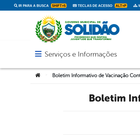
IR PARA A BUSCA
SHIFT+5
TECLAS DE ACESSO
ALT+P
M
Serviços e Informações
Abrir menu principal de navegação
Você está aqui:
>
Boletim I