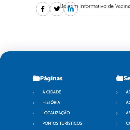
Boletim Informativo de Vacin
Facebook
Twitter
Linkedin
Páginas
Se
A CIDADE
A
HISTÓRIA
A
LOCALIZAÇÃO
A
PONTOS TURÍSTICOS
C