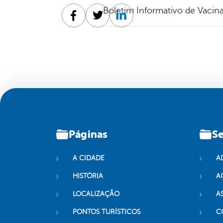
Boletim Informativo de Vacin
Facebook
Twitter
Linkedin
Páginas
Se
A CIDADE
A
HISTÓRIA
A
LOCALIZAÇÃO
A
PONTOS TURÍSTICOS
C