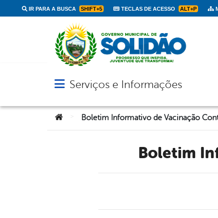
IR PARA A BUSCA
SHIFT+5
TECLAS DE ACESSO
ALT+P
M
Serviços e Informações
Abrir menu principal de navegação
Você está aqui:
>
Boletim I