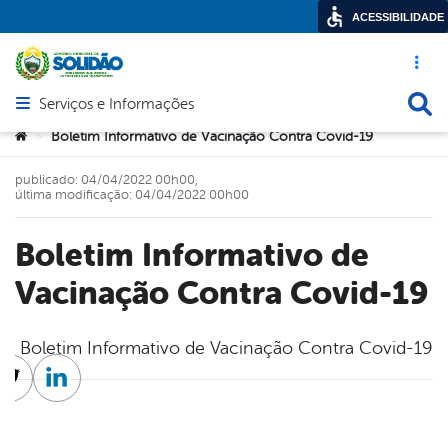
ACESSIBILIDADE
Acesso ráp
Busca
Serviços e Informações
Abrir menu principal de navegação
Você está aqui:
Boletim Informativo de Vacinação Contra Covid-19
>
publicado: 04/04/2022 00h00,
última modificação: 04/04/2022 00h00
Boletim Informativo de
Vacinação Contra Covid-19
Boletim Informativo de Vacinação Contra Covid-19
cebook
Twitter
Linkedin