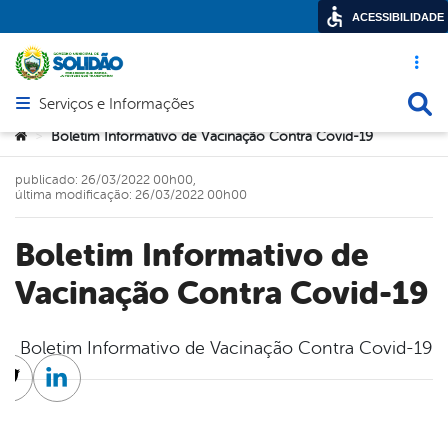
ACESSIBILIDADE
Acesso ráp
Busca
Serviços e Informações
Abrir menu principal de navegação
Você está aqui:
Boletim Informativo de Vacinação Contra Covid-19
>
publicado: 26/03/2022 00h00,
última modificação: 26/03/2022 00h00
Boletim Informativo de
Vacinação Contra Covid-19
Boletim Informativo de Vacinação Contra Covid-19
cebook
Twitter
Linkedin