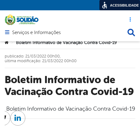
ACESSIBILIDADE
Acesso ráp
Busca
Serviços e Informações
Abrir menu principal de navegação
Você está aqui:
Boletim Informativo de Vacinação Contra Covid-19
>
publicado: 21/03/2022 00h00,
última modificação: 21/03/2022 00h00
Boletim Informativo de
Vacinação Contra Covid-19
Boletim Informativo de Vacinação Contra Covid-19
cebook
Twitter
Linkedin