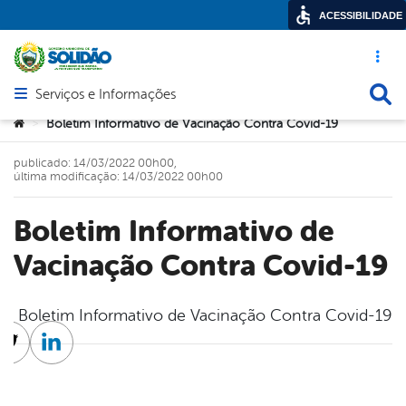
ACESSIBILIDADE
Acesso ráp
Busca
Serviços e Informações
Abrir menu principal de navegação
Você está aqui:
Boletim Informativo de Vacinação Contra Covid-19
>
publicado: 14/03/2022 00h00,
última modificação: 14/03/2022 00h00
Boletim Informativo de
Vacinação Contra Covid-19
Boletim Informativo de Vacinação Contra Covid-19
cebook
Twitter
Linkedin