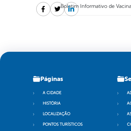
Boletim Informativo de Vacin
Facebook
Twitter
Linkedin
Páginas
Se
A CIDADE
A
HISTÓRIA
A
LOCALIZAÇÃO
A
PONTOS TURÍSTICOS
C