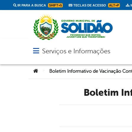
IR PARA A BUSCA
SHIFT+5
TECLAS DE ACESSO
ALT+P
M
Serviços e Informações
Abrir menu principal de navegação
Você está aqui:
>
Boletim I