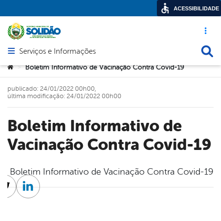
ACESSIBILIDADE
Acesso ráp
Busca
Serviços e Informações
Abrir menu principal de navegação
Você está aqui:
Boletim Informativo de Vacinação Contra Covid-19
>
publicado: 24/01/2022 00h00,
última modificação: 24/01/2022 00h00
Boletim Informativo de
Vacinação Contra Covid-19
Boletim Informativo de Vacinação Contra Covid-19
cebook
Twitter
Linkedin