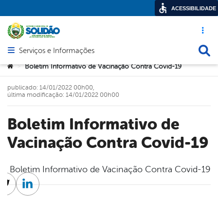
ACESSIBILIDADE
Acesso ráp
Busca
Serviços e Informações
Abrir menu principal de navegação
Você está aqui:
Boletim Informativo de Vacinação Contra Covid-19
>
publicado: 14/01/2022 00h00,
última modificação: 14/01/2022 00h00
Boletim Informativo de
Vacinação Contra Covid-19
Boletim Informativo de Vacinação Contra Covid-19
cebook
Twitter
Linkedin