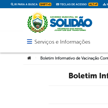
IR PARA A BUSCA
SHIFT+5
TECLAS DE ACESSO
ALT+P
M
Serviços e Informações
Abrir menu principal de navegação
Você está aqui:
>
Boletim I