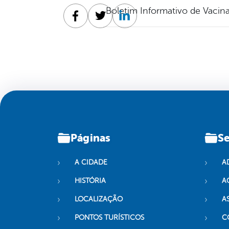
Boletim Informativo de Vacin
Facebook
Twitter
Linkedin
Páginas
Se
A CIDADE
A
HISTÓRIA
A
LOCALIZAÇÃO
A
PONTOS TURÍSTICOS
C