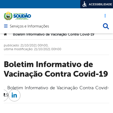
ACESSIBILIDADE
Acesso ráp
Busca
Serviços e Informações
Abrir menu principal de navegação
Você está aqui:
Boletim Informativo de Vacinação Contra Covid-19
>
publicado: 21/10/2021 00h00,
última modificação: 21/10/2021 00h00
Boletim Informativo de
Vacinação Contra Covid-19
Boletim Informativo de Vacinação Contra Covid-
19.
cebook
Twitter
Linkedin