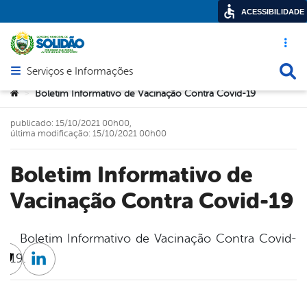
ACESSIBILIDADE
Acesso ráp
Busca
Serviços e Informações
Abrir menu principal de navegação
Você está aqui:
Boletim Informativo de Vacinação Contra Covid-19
>
publicado: 15/10/2021 00h00,
última modificação: 15/10/2021 00h00
Boletim Informativo de
Vacinação Contra Covid-19
Boletim Informativo de Vacinação Contra Covid-
19.
cebook
Twitter
Linkedin