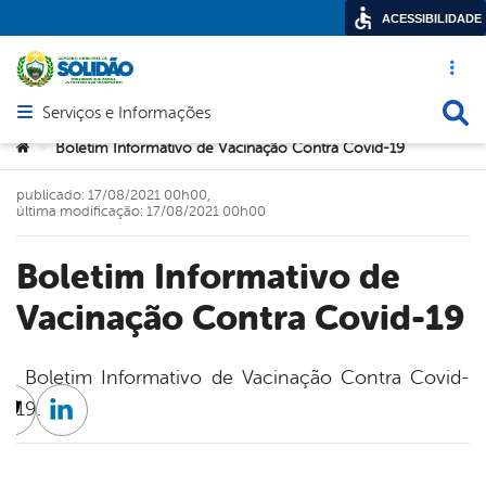
ACESSIBILIDADE
Acesso ráp
Busca
Serviços e Informações
Abrir menu principal de navegação
Você está aqui:
Boletim Informativo de Vacinação Contra Covid-19
>
publicado: 17/08/2021 00h00,
última modificação: 17/08/2021 00h00
Boletim Informativo de
Vacinação Contra Covid-19
Boletim Informativo de Vacinação Contra Covid-
19.
cebook
Twitter
Linkedin