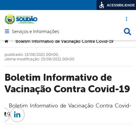
ACESSIBILIDADE
Acesso ráp
Busca
Serviços e Informações
Abrir menu principal de navegação
Você está aqui:
Boletim Informativo de Vacinação Contra Covid-19
>
publicado: 15/08/2021 00h00,
última modificação: 15/08/2021 00h00
Boletim Informativo de
Vacinação Contra Covid-19
Boletim Informativo de Vacinação Contra Covid-
19.
cebook
Twitter
Linkedin