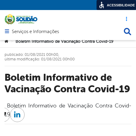
ACESSIBILIDADE
Acesso ráp
Busca
Serviços e Informações
Abrir menu principal de navegação
Você está aqui:
Boletim Informativo de Vacinação Contra Covid-19
>
publicado: 01/08/2021 00h00,
última modificação: 01/08/2021 00h00
Boletim Informativo de
Vacinação Contra Covid-19
Boletim Informativo de Vacinação Contra Covid-
19.
cebook
Twitter
Linkedin