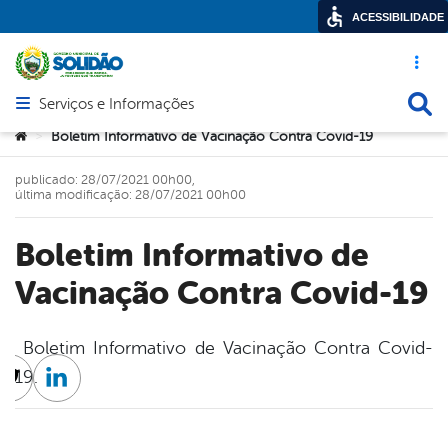
ACESSIBILIDADE
Acesso ráp
Busca
Serviços e Informações
Abrir menu principal de navegação
Você está aqui:
Boletim Informativo de Vacinação Contra Covid-19
>
publicado: 28/07/2021 00h00,
última modificação: 28/07/2021 00h00
Boletim Informativo de
Vacinação Contra Covid-19
Boletim Informativo de Vacinação Contra Covid-
19.
cebook
Twitter
Linkedin