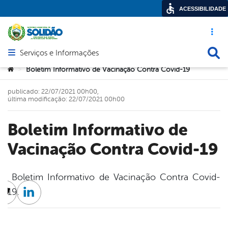
ACESSIBILIDADE
Acesso ráp
Busca
Serviços e Informações
Abrir menu principal de navegação
Você está aqui:
Boletim Informativo de Vacinação Contra Covid-19
>
publicado: 22/07/2021 00h00,
última modificação: 22/07/2021 00h00
Boletim Informativo de
Vacinação Contra Covid-19
Boletim Informativo de Vacinação Contra Covid-
19.
cebook
Twitter
Linkedin