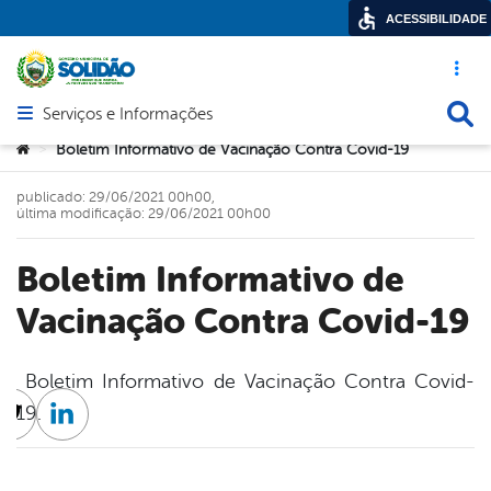
ACESSIBILIDADE
Acesso ráp
Busca
Serviços e Informações
Abrir menu principal de navegação
Você está aqui:
Boletim Informativo de Vacinação Contra Covid-19
>
publicado: 29/06/2021 00h00,
última modificação: 29/06/2021 00h00
Boletim Informativo de
Vacinação Contra Covid-19
Boletim Informativo de Vacinação Contra Covid-
19.
cebook
Twitter
Linkedin