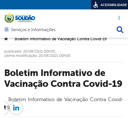
ACESSIBILIDADE
Acesso ráp
Busca
Serviços e Informações
Abrir menu principal de navegação
Você está aqui:
Boletim Informativo de Vacinação Contra Covid-19
>
publicado: 20/06/2021 00h00,
última modificação: 20/06/2021 00h00
Boletim Informativo de
Vacinação Contra Covid-19
Boletim Informativo de Vacinação Contra Covid-
19.
cebook
Twitter
Linkedin