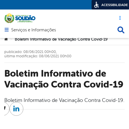
ACESSIBILIDADE
Acesso ráp
Busca
Serviços e Informações
Abrir menu principal de navegação
Você está aqui:
Boletim Informativo de Vacinação Contra Covid-19
>
publicado: 08/06/2021 00h00,
última modificação: 08/06/2021 00h00
Boletim Informativo de
Vacinação Contra Covid-19
Boletim Informativo de Vacinação Contra Covid-19.
cebook
Twitter
Linkedin