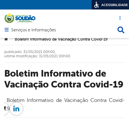
ACESSIBILIDADE
Acesso ráp
Busca
Serviços e Informações
Abrir menu principal de navegação
Você está aqui:
Boletim Informativo de Vacinação Contra Covid-19
>
publicado: 31/05/2021 00h00,
última modificação: 31/05/2021 00h00
Boletim Informativo de
Vacinação Contra Covid-19
Boletim Informativo de Vacinação Contra Covid-
19.
cebook
Twitter
Linkedin