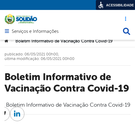
ACESSIBILIDADE
Acesso ráp
Busca
Serviços e Informações
Abrir menu principal de navegação
Você está aqui:
Boletim Informativo de Vacinação Contra Covid-19
>
publicado: 06/05/2021 00h00,
última modificação: 06/05/2021 00h00
Boletim Informativo de
Vacinação Contra Covid-19
Boletim Informativo de Vacinação Contra Covid-19
cebook
Twitter
Linkedin