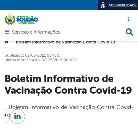
ACESSIBILIDADE
Acesso ráp
Busca
Serviços e Informações
Abrir menu principal de navegação
Você está aqui:
Boletim Informativo de Vacinação Contra Covid-19
>
publicado: 02/05/2021 00h00,
última modificação: 02/05/2021 00h00
Boletim Informativo de
Vacinação Contra Covid-19
Boletim Informativo de Vacinação Contra Covid-
19.
cebook
Twitter
Linkedin