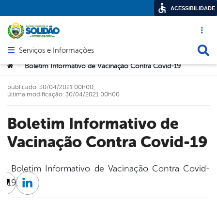
ACESSIBILIDADE
Acesso ráp
Busca
Serviços e Informações
Abrir menu principal de navegação
Você está aqui:
Boletim Informativo de Vacinação Contra Covid-19
>
publicado: 30/04/2021 00h00,
última modificação: 30/04/2021 00h00
Boletim Informativo de
Vacinação Contra Covid-19
Boletim Informativo de Vacinação Contra Covid-
19.
cebook
Twitter
Linkedin