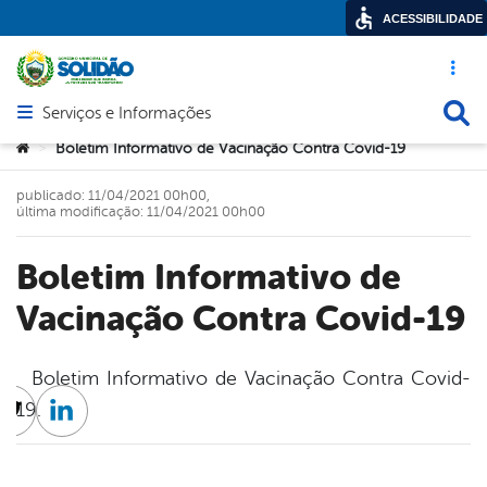
ACESSIBILIDADE
Acesso ráp
Busca
Serviços e Informações
Abrir menu principal de navegação
Você está aqui:
Boletim Informativo de Vacinação Contra Covid-19
>
publicado: 11/04/2021 00h00,
última modificação: 11/04/2021 00h00
Boletim Informativo de
Vacinação Contra Covid-19
Boletim Informativo de Vacinação Contra Covid-
19.
cebook
Twitter
Linkedin