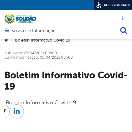
ACESSIBILIDADE
Acesso ráp
Busca
Serviços e Informações
Abrir menu principal de navegação
Você está aqui:
Boletim Informativo Covid-19
>
publicado: 05/04/2021 00h00,
última modificação: 05/04/2021 00h00
Boletim Informativo Covid-
19
Boletim Informativo Covid-19.
cebook
Twitter
Linkedin